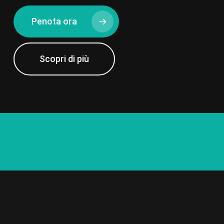
Penota ora
Scopri di più
350
20
100