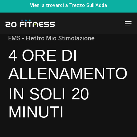
Skip
Vieni a trovarci a Trezzo Sull'Adda
to
Men
main
content
EMS - Elettro Mio Stimolazione
4 ORE DI
ALLENAMENTO
IN SOLI
20
MINUTI